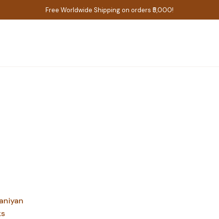
Free Worldwide Shipping on orders ₹5,000!
aniyan
ks