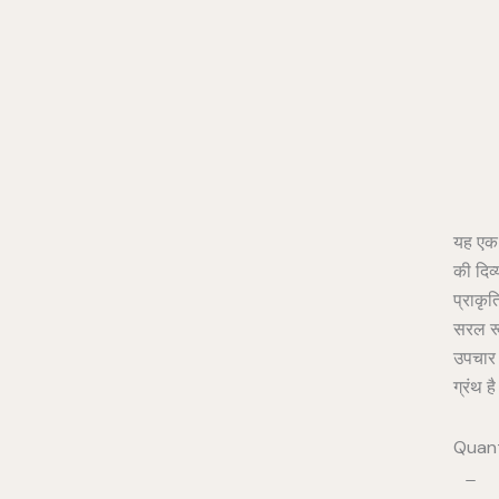
Pro
यह एक अ
की दिव्
प्राकृत
सरल रू
उपचार प
ग्रंथ ह
Quant