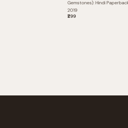
Gemstones): Hindi Paperback
2019
₹299