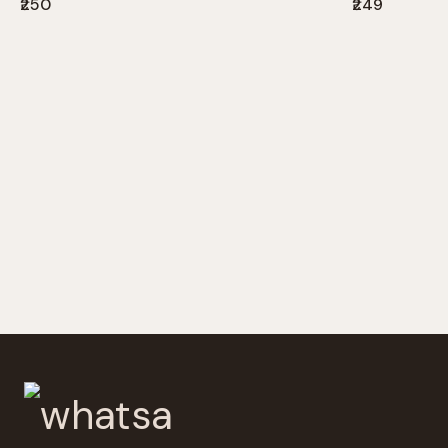
₹250
₹249