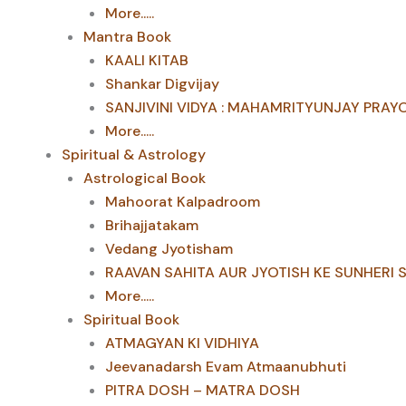
More.....
Mantra Book
KAALI KITAB
Shankar Digvijay
SANJIVINI VIDYA : MAHAMRITYUNJAY PRAY
More.....
Spiritual & Astrology
Astrological Book
Mahoorat Kalpadroom
Brihajjatakam
Vedang Jyotisham
RAAVAN SAHITA AUR JYOTISH KE SUNHERI 
More.....
Spiritual Book
ATMAGYAN KI VIDHIYA
Jeevanadarsh Evam Atmaanubhuti
PITRA DOSH – MATRA DOSH