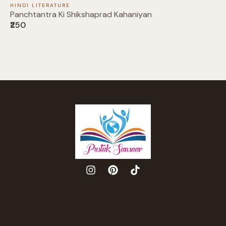
HINDI LITERATURE
Panchtantra Ki Shikshaprad Kahaniyan
₹250