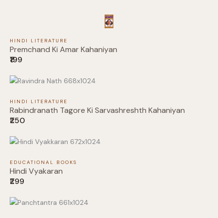
HINDI LITERATURE
Premchand Ki Amar Kahaniyan
Submit Review
₹199
HINDI LITERATURE
Thanks for your review!
Rabindranath Tagore Ki Sarvashreshth Kahaniyan
₹250
We are processing it and it will appear on the
store soon.
EDUCATIONAL BOOKS
Hindi Vyakaran
₹299