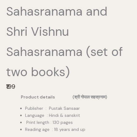
Sahasranama and
Shri Vishnu
Sahasranama (set of
two books)
N
₹199
o
Product details (श्री गोपाल सहस्रनाम)
w
Publisher ‏ : ‎ Pustak Sansaar
Language : Hindi & sanskrit
Print length : 130 pages
Reading age : 18 years and up