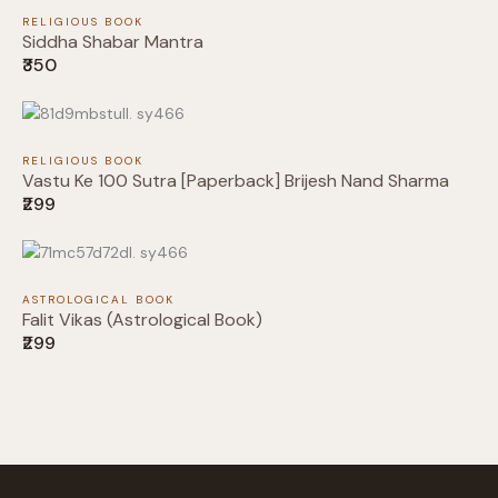
Submit Review
RELIGIOUS BOOK
Siddha Shabar Mantra
₹350
Thanks for your review!
RELIGIOUS BOOK
Vastu Ke 100 Sutra [Paperback] Brijesh Nand Sharma
We are processing it and it will appear on the
₹299
store soon.
ASTROLOGICAL BOOK
Falit Vikas (Astrological Book)
₹299