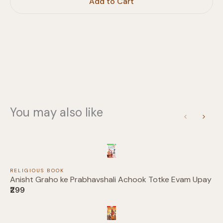
Add to Cart
Your rating
Title
*
You may also like
Previous
Next
Your review
RELIGIOUS BOOK
Anisht Graho ke Prabhavshali Achook Totke Evam Upay
₹299