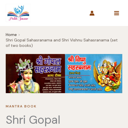
Skip
to
content
Home
Shri Gopal Sahasranama and Shri Vishnu Sahasranama (set
of two books)
MANTRA BOOK
Shri Gopal