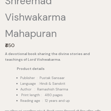
Shreemad
Vishwakarma
Mahapuran
N
₹450
o
A devotional book sharing the divine stories and
w
teachings of Lord Vishwakarma.
Product details
Publisher ‏ : ‎ Pustak Sansaar
Language : Hindi & Sanskrit
Author : Ramashish Sharma
Print length : 480 pages
Reading age ‏ : ‎ 12 years and up