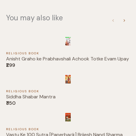
You may also like
Previous
Next
Title
*
Your review
RELIGIOUS BOOK
Anisht Graho ke Prabhavshali Achook Totke Evam Upay
₹299
RELIGIOUS BOOK
Siddha Shabar Mantra
₹350
Submit Review
RELIGIOUS BOOK
Vastu Ke 100 Sutra [Paperback] Brijesh Nand Sharma