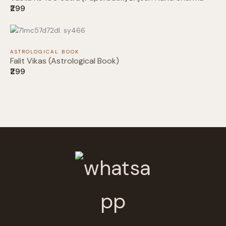
₹299
Thanks for your review!
We are processing it and it will appear on the
store soon.
ASTROLOGICAL BOOK
Falit Vikas (Astrological Book)
₹299