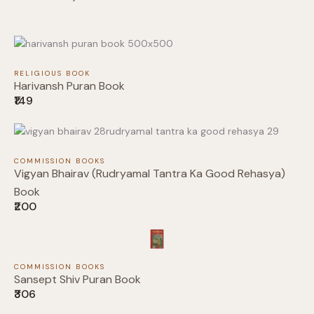
Previous
Next
RELIGIOUS BOOK
Harivansh Puran Book
Submit Review
₹149
COMMISSION BOOKS
Thanks for your review!
Vigyan Bhairav (Rudryamal Tantra Ka Good Rehasya)
Book
We are processing it and it will appear on the
₹200
store soon.
COMMISSION BOOKS
Sansept Shiv Puran Book
₹306