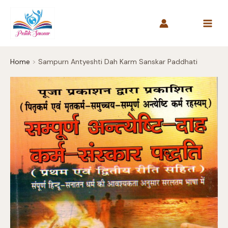
Skip
to
content
Home
Sampurn Antyeshti Dah Karm Sanskar Paddhati