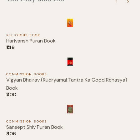
Previous
Next
RELIGIOUS BOOK
Harivansh Puran Book
Submit Review
₹149
COMMISSION BOOKS
Thanks for your review!
Vigyan Bhairav (Rudryamal Tantra Ka Good Rehasya)
Book
We are processing it and it will appear on the
₹200
store soon.
COMMISSION BOOKS
Sansept Shiv Puran Book
₹306