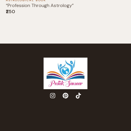
ASTROLOGICAL BOOK
“Profession Through Astrology”
₹250