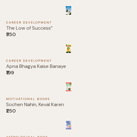
CAREER DEVELOPMENT
The Low of Success”
Submit Review
₹350
CAREER DEVELOPMENT
Thanks for your review!
Apna Bhagya Kaise Banaye
₹199
We are processing it and it will appear on the
store soon.
MOTIVATIONAL BOOKS
Sochen Nahin, Keval Karen
₹250