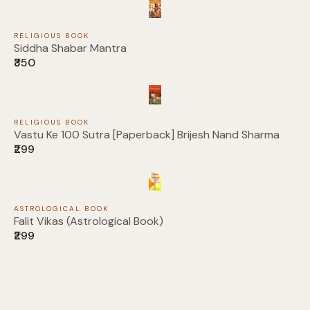
Write a review
RELIGIOUS BOOK
Your rating
Siddha Shabar Mantra
₹350
RELIGIOUS BOOK
Vastu Ke 100 Sutra [Paperback] Brijesh Nand Sharma
Title
*
₹299
Your review
ASTROLOGICAL BOOK
Falit Vikas (Astrological Book)
₹299