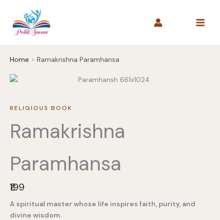
Skip
to
content
Home
Ramakrishna Paramhansa
RELIGIOUS BOOK
Ramakrishna
Paramhansa
N
₹199
o
A spiritual master whose life inspires faith, purity, and
w
divine wisdom.