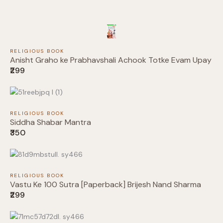
Previous
Next
RELIGIOUS BOOK
Submit Review
Anisht Graho ke Prabhavshali Achook Totke Evam Upay
₹299
Thanks for your review!
RELIGIOUS BOOK
Siddha Shabar Mantra
₹350
We are processing it and it will appear on the
store soon.
RELIGIOUS BOOK
Vastu Ke 100 Sutra [Paperback] Brijesh Nand Sharma
₹299