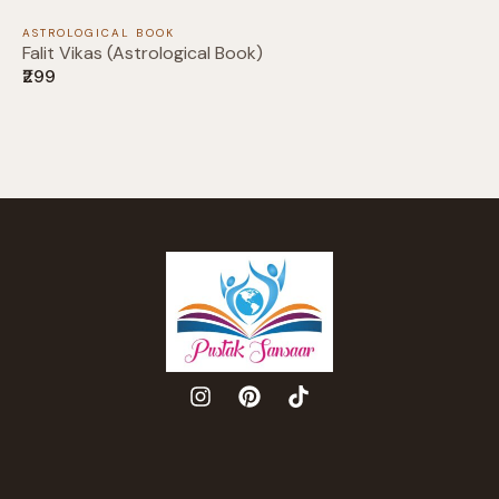
ASTROLOGICAL BOOK
Falit Vikas (Astrological Book)
₹299