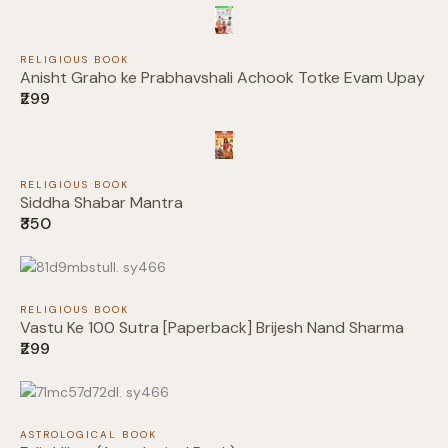
RELIGIOUS BOOK
Anisht Graho ke Prabhavshali Achook Totke Evam Upay
Submit Review
₹299
RELIGIOUS BOOK
Siddha Shabar Mantra
Thanks for your review!
₹350
We are processing it and it will appear on the
store soon.
RELIGIOUS BOOK
Vastu Ke 100 Sutra [Paperback] Brijesh Nand Sharma
₹299
ASTROLOGICAL BOOK