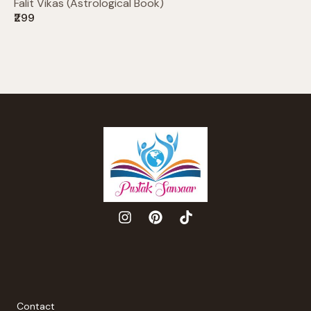
Falit Vikas (Astrological Book)
₹299
Contact