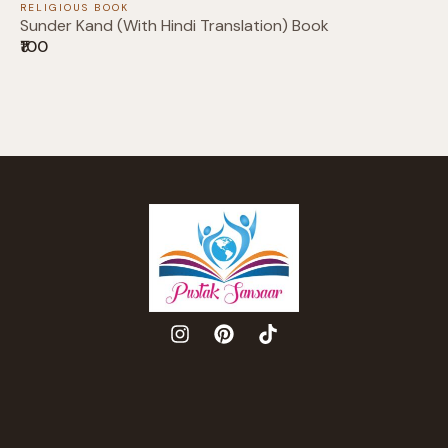
RELIGIOUS BOOK
Sunder Kand (With Hindi Translation) Book
₹100