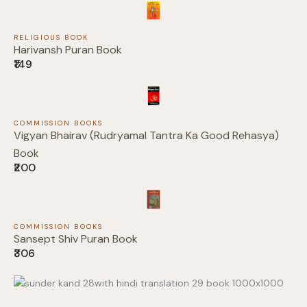
RELIGIOUS BOOK
Harivansh Puran Book
₹149
Submit Review
COMMISSION BOOKS
Vigyan Bhairav (Rudryamal Tantra Ka Good Rehasya)
Thanks for your review!
Book
₹200
We are processing it and it will appear on the
store soon.
COMMISSION BOOKS
Sansept Shiv Puran Book
₹306