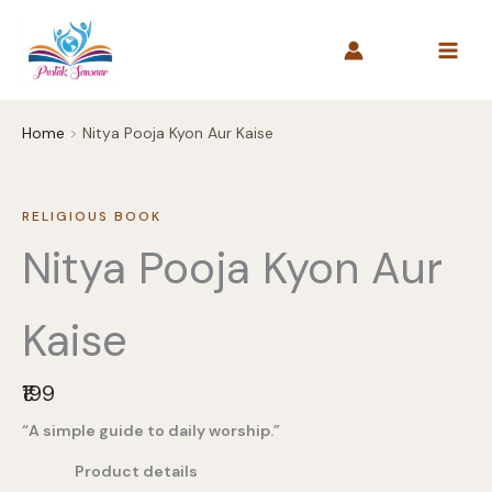
Skip
to
content
Home
Nitya Pooja Kyon Aur Kaise
RELIGIOUS BOOK
Nitya Pooja Kyon Aur
Kaise
N
₹199
o
“A simple guide to daily worship.”
w
Product details