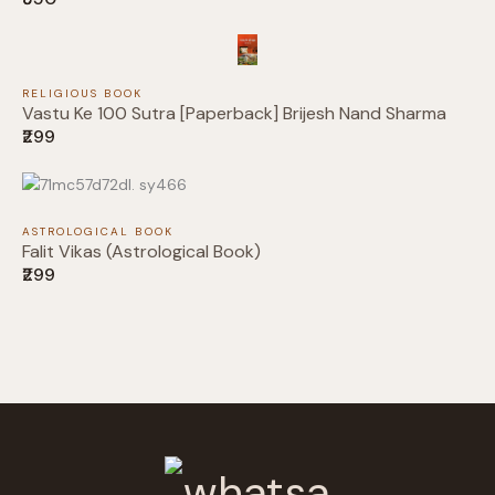
Your rating
RELIGIOUS BOOK
Vastu Ke 100 Sutra [Paperback] Brijesh Nand Sharma
₹299
Title
*
ASTROLOGICAL BOOK
Falit Vikas (Astrological Book)
Your review
₹299
Submit Review