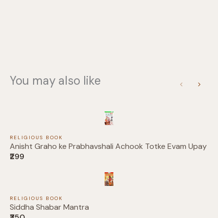
You may also like
Previous
Next
RELIGIOUS BOOK
Anisht Graho ke Prabhavshali Achook Totke Evam Upay
₹299
Write a review
RELIGIOUS BOOK
Siddha Shabar Mantra
₹350