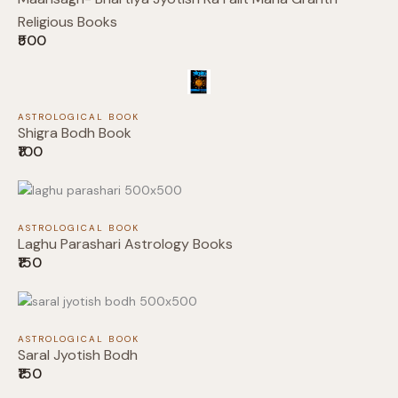
Religious Books
₹500
Submit Review
ASTROLOGICAL BOOK
Shigra Bodh Book
₹100
Thanks for your review!
We are processing it and it will appear on the
store soon.
ASTROLOGICAL BOOK
Laghu Parashari Astrology Books
₹150
ASTROLOGICAL BOOK
Saral Jyotish Bodh
₹150