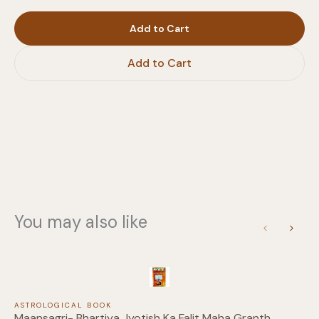
Add to Cart
Write a review
Add to Cart
Your rating
Title
*
You may also like
Previous
Next
Your review
ASTROLOGICAL BOOK
Maansagri- Bhartiya Jyotish Ka Falit Maha Granth