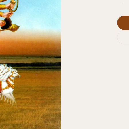
Your rating
Title
*
Your review