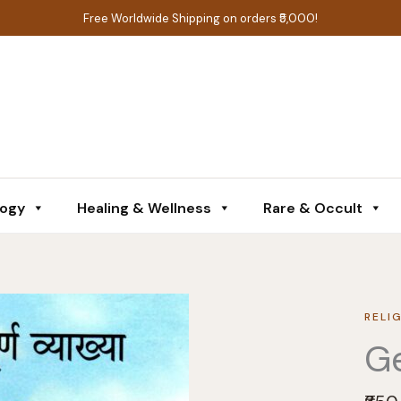
Free Worldwide Shipping on orders ₹5,000!
logy
Healing & Wellness
Rare & Occult
RELI
G
N