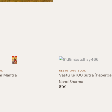
Submit Review
Thanks for your review!
We are processing it and it will appear on the store soon.
OK
RELIGIOUS BOOK
ar Mantra
Vastu Ke 100 Sutra [Paperbac
Nand Sharma
₹299