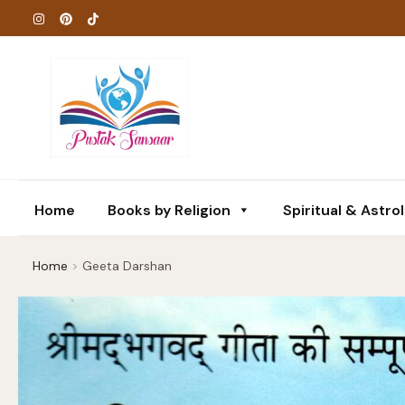
Skip
to
content
Home
Books by Religion
Spiritual & Astro
Home
Geeta Darshan