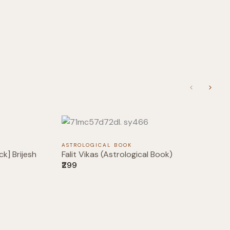
Previous
Next
ASTROLOGICAL BOOK
k] Brijesh
Falit Vikas (Astrological Book)
₹299