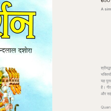
₹650
o
A sim
w
Pro
श्रीमद्
भक्तियो
यह पुस्
है। गी
और सही
Write a review
Quant