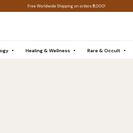
Free Worldwide Shipping on orders ₹5,000!
logy
Healing & Wellness
Rare & Occult