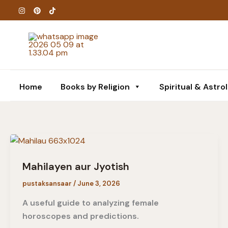
Skip
to
content
Home
Books by Religion
Spiritual & Astro
Mahilayen aur Jyotish
pustaksansaar
/
June 3, 2026
A useful guide to analyzing female
horoscopes and predictions.